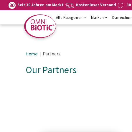
Navigation
Hauptinhalt
Fußzeile
Seit 30 Jahren am Markt
Kostenloser Versand
30
springen
springen
springen
Alle Kategorien
Marken
Darreichu
Home
Partners
Our Partners