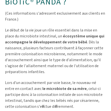
BiOTiC® PANDA ?
Bifidobacterium bifidum W23
quotidiennement à partir du 7ème mois de grossesse. Les
- dont sucres
< 0,01 g
0,27 g
femmes peuvent bien entendu continuer à prendre
°UFC = Unité Formant Colonie
quotidiennement OMNi-BiOTiC® PANDA après l’accouchement.
Protéines
0,07 g
2,43 g
(Ces informations s'adressent exclusivement aux clients en
Sans hormones, sans protéines animales, sans gluten,
Sel
< 0,01 g
0,09 g
Pour les bébés allaités
sans levure ni lactose.
France.)
1 fois par jour, mélanger un sachet d’OMNi-BiOTiC® PANDA dans
Convient aux personnes diabétiques ou allergiques au lait, aux
Le début de la vie joue un rôle essentiel dans la mise en
une cuillère à soupe de lait maternel ou d’eau bouillie (puis
enfants et aux femmes pendant la grossesse ou l'allaitement.
refroidie). Laisser ce mélange reposer pendant 10 minutes
place du microbiote intestinal, un
écosystème unique qui
(temps d'activation des bactéries) puis, remuer de nouveau
Une boîte d'OMNi-BiOTiC® PANDA (30 sachets) contient 90
accompagne le développement de votre bébé
. Dès la
pour éviter les grumeaux. Administrer ce mélange directement
milliards de bactéries capables de vivre et de se multiplier
dans la bouche du nourrisson à l’aide d’une pipette.
naissance, plusieurs facteurs contribuent à façonner cette
dans l'intestin.
Leur viabilité et leur capacité à se multiplier
sont garanties jusqu'à l'expiration de la date limite de
première colonisation microbienne, notamment le mode
Pour les bébés nourris au biberon
consommation.
d'accouchement ainsi que le type de d'alimentation, qu'il
1 fois par jour, mélanger un sachet d’OMNi-BiOTiC® PANDA dans
s'agisse de l'allaitement maternel ou de l'utilisation de
le biberon (attention : ne pas chauffer à plus de 40 °C), attendre
préparations infantiles.
les 10 minutes pour permettre l’activation des bactéries puis
remuer de nouveau.
Lors d'un accouchement par voie basse, le nouveau-né
Bon à savoir
: il est recommandé d’utiliser le produit
entre en contact avec
le microbiote de sa mère
, celui-ci
quotidiennement pendant la première année du bébé.
participe donc à la colonisation initiale de son microbiote
intestinal, tandis que chez les bébés nés par césarienne,
cette colonisation s'effectue différemment.