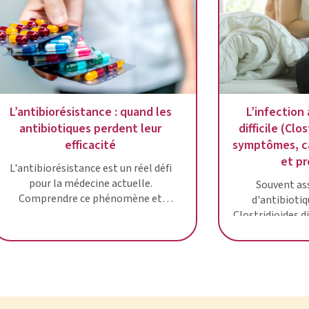
L’antibiorésistance : quand les
L’infection 
antibiotiques perdent leur
difficile (Clos
efficacité
symptômes, c
et p
L'antibiorésistance est un réel défi
pour la médecine actuelle.
Souvent ass
Comprendre ce phénomène et
d'antibiotiq
prendre de bonnes habitudes quand
Clostridioides di
vous êtes sous traitement
Clostridium diff
antibiotique !
une diarrhée par
pour mieux com
cette 