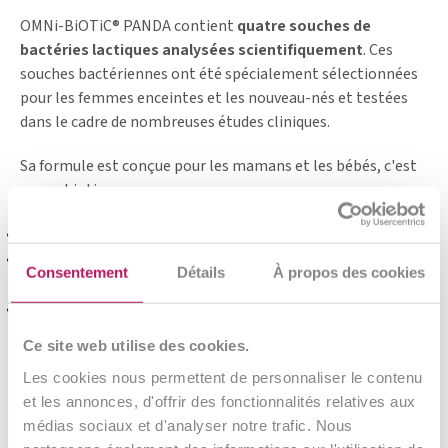
OMNi-BiOTiC® PANDA contient
quatre souches de
bactéries lactiques analysées scientifiquement
. Ces
souches bactériennes ont été spécialement sélectionnées
pour les femmes enceintes et les nouveau-nés et testées
dans le cadre de nombreuses études cliniques.
Sa formule est conçue pour les mamans et les bébés, c'est
un probiotique :
idéal à partir du 7ème mois de grossesse,
recommandé tout au long de la première année de vie du
Consentement
Détails
À propos des cookies
bébé,
qui convient dès la naissance.
Ce site web utilise des cookies.
OMNi-BiOTiC® PANDA a été développé pour que la maman
Les cookies nous permettent de personnaliser le contenu
et son bébé vivent leurs premiers moments en toute
et les annonces, d'offrir des fonctionnalités relatives aux
sérénité.
médias sociaux et d'analyser notre trafic. Nous