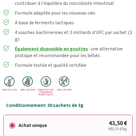
contribuer à l'équilibre du microbiote intestinal
Formule adaptée pour les nouveau-nés
À base de ferments lactiques
4 souches bactériennes et 3 milliards d'UFC par sachet (3
g)
Également disponible en gouttes
: une alternative
pratique et recommandée pour les bébés
Formule testée et qualité certifiée
SANS GLUTEN
SANS LACTOSE
CONVIENT AUX
SANS LEVURE
PERSONNES
DIABÉTIQUES
Conditionnement: 30 sachets de 3g
43,50 €
Achat unique
483,33 €/kg