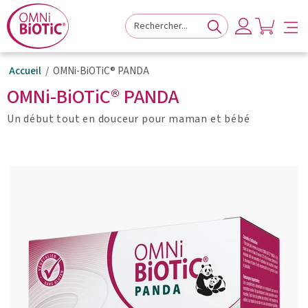
à
au
au
la
contenu
pied
navigation
principal
de
principale
page
Accueil
OMNi-BiOTiC® PANDA
OMNi-BiOTiC® PANDA
Un début tout en douceur pour maman et bébé