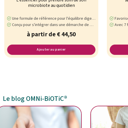
M
microbiote au quotidien
Une formule de référence pour l'équilibre digestif
Favorise un 
Conçu pour s'intégrer dans une démarche de bien-être intestinal
Avec 7 fe
à partir de € 44,50
Ajouter au panier
Le blog OMNi-BiOTiC®