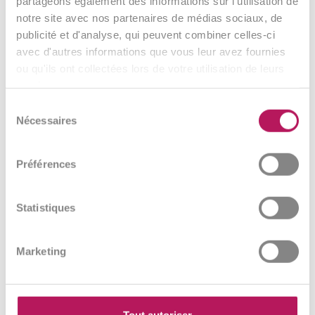
Pour les nourrissons, OMNi-BiOTiC® PANDA est également
partageons également des informations sur l'utilisation de
disponible sous forme de gouttes. Ce format est pratique et
notre site avec nos partenaires de médias sociaux, de
facile d'utilisation. Un bon départ pour le microbiote de
publicité et d'analyse, qui peuvent combiner celles-ci
votre bébé ! À découvrir ici :
avec d'autres informations que vous leur avez fournies
OMNi-BiOTiC® PANDA en gouttes
.
ou qu'ils ont collectées lors de votre utilisation de leurs
services.
Sélection
Nécessaires
du
consentement
Témoignages de nos clients
Préférences
Statistiques
Marketing