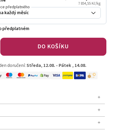
tné
7 854,55 Kč/kg
ce předplatného
o předplatném
DO KOŠÍKU
den doručení:
Středa, 12.08. - Pátek , 14.08.
MNi-BiOTiC® 10 AAD Kids?
0 AAD Kids obsahuje stejnou vědecky ověřenou
Ni-BiOTiC® 10 AAD Kids?
erií jako osvědčený OMNi-BiOTiC® 10 AAD a byl
ně pro děti:
, maltodextrin, inulin, rostlinné bílkoviny