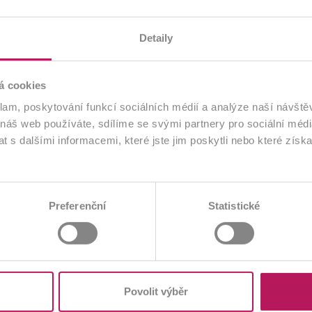
Doplněk stravy
Vhodné pro diab
kojení.
Detaily
Jedno balení (
celkem 50 mili
á cookies
bakterií.
klam, poskytování funkcí sociálních médií a analýze naší návšt
 náš web používáte, sdílíme se svými partnery pro sociální média
 s dalšími informacemi, které jste jim poskytli nebo které získa
Preferenční
Statistické
Odkaz
Odkaz
na
na
produkt
produkt
Povolit výběr