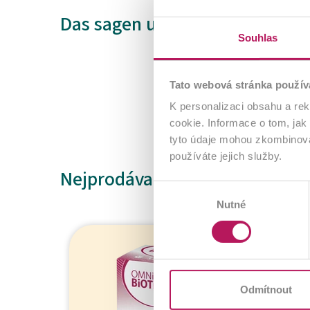
Das sagen unsere Kunden
Souhlas
Tato webová stránka použív
K personalizaci obsahu a re
cookie. Informace o tom, jak
tyto údaje mohou zkombinovat
používáte jejich služby.
Nejprodávanější
Výběr
Nutné
souhlasu
Odkaz
Odkaz
Odkaz
Odkaz
-5%
na
na
na
na
produkt
produkt
produkt
produkt
Odmítnout