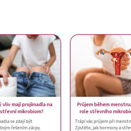
 vliv mají projímadla na
Průjem během menstru
střevní mikrobiom?
role střevního mikrob
adla se zdají být
Trápí vás průjem při menstr
dným řešením zácpy.
Zjistěte, jak hormony a stře