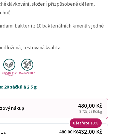
hé dávkování, složení přizpůsobené dětem,
 chuť
iardami bakterií z 10 bakteriálních kmenů v jedné
odložená, testovaná kvalita
VHODNÉ PRO
BEZ KVASINEK
VEGANY
 20 sáčků á 2.5 g
480,00 Kč
zový nákup
8 727,27 Kč/kg
Ušetřete 10%
432,00 Kč
480,00 Kč