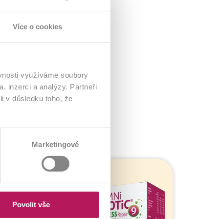
 s vysoce aktivními střevními symbionty.
etiky, alergiky na mléko, děti, těhotenství a při
Více o cookies
20 ks) OMNi-BiOTiC® 10 AAD Kids obsahuje
ard životaschopných a reprodukce schopných
ěvnosti využíváme soubory
, inzerci a analýzy. Partneři
li v důsledku toho, že
Marketingové
Odkaz
Odkaz
Odkaz
Odkaz
na
na
na
na
produkt
produkt
produkt
produkt
Povolit vše