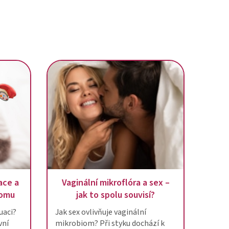
ace a
Vaginální mikroflóra a sex –
iomu
jak to spolu souvisí?
uaci?
Jak sex ovlivňuje vaginální
vní
mikrobiom? Při styku dochází k