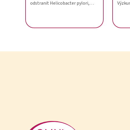
odstranit Helicobacter pylori,
Výzkum
podpořit trávení probiotiky a
užíván
přírodními prostředky.
mikrob
zdraví 
Odkaz na úvodní stránku – OMNi-BiOTiC® Shop