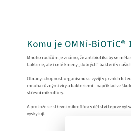
Komu je OMNi-BiOTiC® 1
Mnoho rodičům je známo, že antibiotika by se měla uží
bakterie, ale i celé kmeny „dobrých“ bakterií v našic
Obranyschopnost organismu se vyvíjí v prvních letec
mnoha různými viry a bakteriemi - například ve školce
střevní mikroflóry.
A protože se střevní mikroflóra v dětství teprve vytvá
vyskytují.