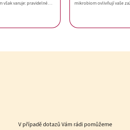
 však varuje: pravidelné
mikrobiom ovlivňují vaše za
í může narušit střevní
a jak mohou probiotika pom
iom a negativně ovlivnit
nastolit rovnováhu!
střev.
V případě dotazů Vám rádi pomůžeme