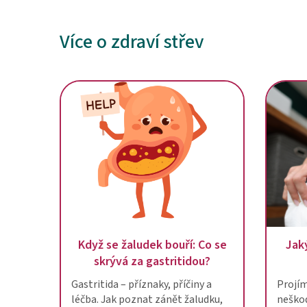
Více o zdraví střev
Když se žaludek bouří: Co se
Jaký
skrývá za gastritidou?
Gastritida – příznaky, příčiny a
Projím
léčba. Jak poznat zánět žaludku,
neško