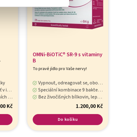
OMNi-BiOTiC® SR-9 s vitaminy
OMNi-
B
Zatočte
To pravé jídlo pro Vaše nervy!
ky
Vypnout, odreagovat se, obohatit střevní mikroflóru
Vypnout
čince
Speciální kombinace 9 bakteriálních kmenů osvědčených studiemi, doplněná o vitamin B2, B6 a B12
Speciální
vou energii
Bez živočišných bílkovin, lepku, droždí a laktózy
Bez živ
00 Kč
1.200,00 Kč
Do košíku