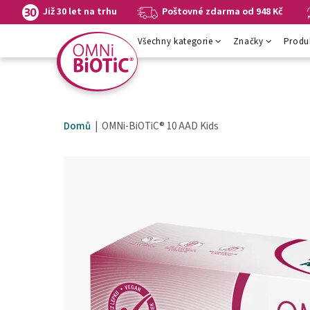
k
na
na
Již 30 let na trhu
Poštovné zdarma od 948 Kč
navigaci
hlavní
zápatí
stránky
obsah
stránky
Všechny kategorie
Značky
Produ
stránky
Domů
OMNi-BiOTiC® 10 AAD Kids