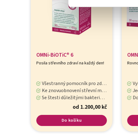
us
OMNi-BiOTiC® 6
OMNi
-
Posila střevního zdraví na každý den!
Rovno
ikroflóry
Všestranný pomocník pro zdraví střev
Vylu
lasti
Ke znovuobnovení střevní mikroflóry
Jeden s
e vypijte
Se štesti důležitými bakteriálními kmeny
Dopln
0,00 kč
od 1.200,00 kč
Do košíku