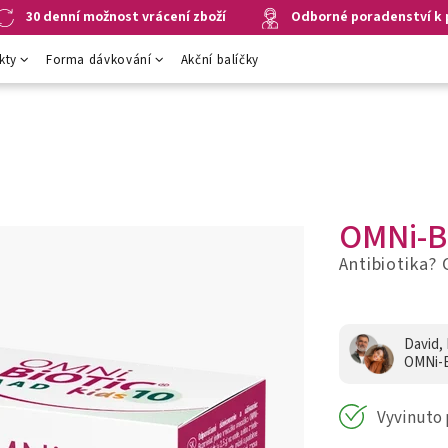
30 denní možnost vrácení zboží
Odborné poradenství k
kty
Forma dávkování
Akční balíčky
OMNi-B
Antibiotika? 
David, 
OMNi-B
Vyvinuto 