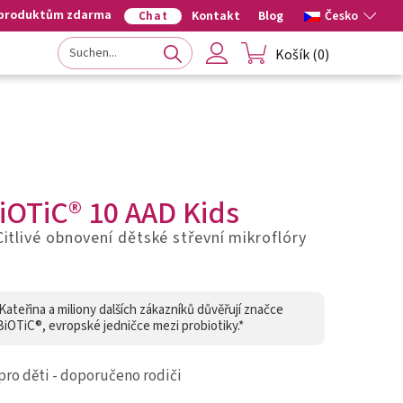
 produktům zdarma
Kontakt
Blog
Česko
Chat
Košík
(
0
)
iOTiC® 10 AAD Kids
Citlivé obnovení dětské střevní mikroflóry
Kateřina a miliony dalších zákazníků důvěřují značce
iOTiC®, evropské jedničce mezi probiotiky.*
pro děti - doporučeno rodiči