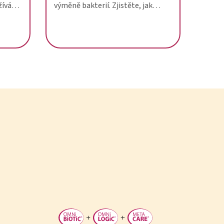
žívání
výměně bakterií. Zjistěte, jak
oci
reagují bakterie mléčného kvašení
na ty od partnera.