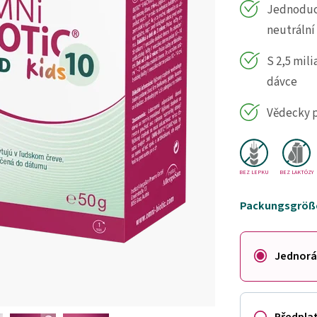
Jednoduc
neutrální
S 2,5 mil
dávce
Vědecky p
BEZ LEPKU
BEZ LAKTÓZY
Packungsgröße:
Jednorá