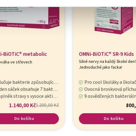
-BiOTiC® metabolic
OMNi-BiOTiC® SR-9 Kids
Silné nervy na každý školní den?
váha ve střevech
Jednoduché jako facka!
čuje bakterie způsobující příbytek na váze
Pro cool školáky a školač
áček obsahuje 7 bakteriálních kmenů s více než 3 miliardami organismů
Ovocná broskvová příchuť v inovativní ty
ěk stravy s vysoce aktivními střevními symbionty
9 osvědčených bakteriálních kmenů v kombinaci s vitaminem B2 pro nervy a celko
1.140,00 Kč
800,
1.200,00 Kč
Do košíku
Do košíku