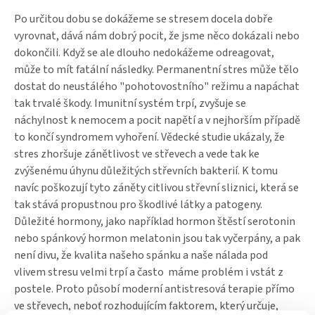
záněty střev
Lactobacillus salivarius
W24
z toho cukry
0.09 g
0.18 g
Po určitou dobu se dokážeme se stresem docela dobře
Bílkoviny
0.07 g
0.14 g
Tvorba protizánětlivých imunoglobulinů
Lactococcus lactis
W19
vyrovnat, dává nám dobrý pocit, že jsme něco dokázali nebo
Sůl
0.02 g
0.03 g
Bifidobacterium lactis
W52
dokončili. Když se ale dlouho nedokážeme odreagovat,
Lactobacillus plantarum
W62
může to mít fatální následky. Permanentní stres může tělo
dostat do neustálého "pohotovostního" režimu a napáchat
Bifidobacterium bifidum
W23
tak trvalé škody. Imunitní systém trpí, zvyšuje se
Neobsahuje
živočišné bílkoviny, lepek, droždí nebo laktózu.
Vhodné
pro osoby s alergií na mléčné produkty, děti a také
náchylnost k nemocem a pocit napětí a v nejhorším případě
během těhotenství a při kojení.
to končí syndromem vyhoření. Vědecké studie ukázaly, že
stres zhoršuje zánětlivost ve střevech a vede tak ke
zvýšenému úhynu důležitých střevních bakterií. K tomu
navíc poškozují tyto záněty citlivou střevní sliznici, která se
tak stává propustnou pro škodlivé látky a patogeny.
Důležité hormony, jako například hormon štěstí serotonin
nebo spánkový hormon melatonin jsou tak vyčerpány, a pak
není divu, že kvalita našeho spánku a naše nálada pod
vlivem stresu velmi trpí a často máme problém i vstát z
postele. Proto působí moderní antistresová terapie přímo
ve střevech, neboť rozhodujícím faktorem, který určuje,