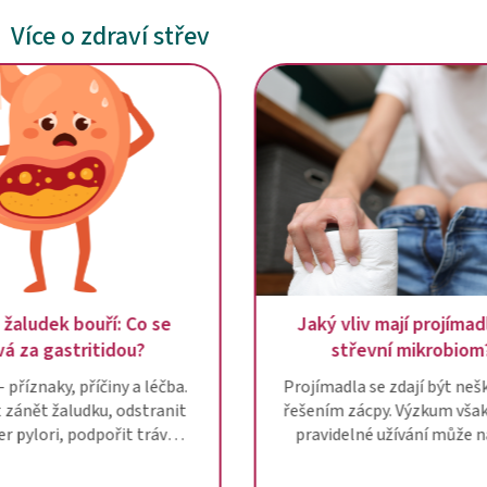
Více o zdraví střev
Když se žaludek bouří: Co se
Jaký vliv ma
skrývá za gastritidou?
střevní
Gastritida – příznaky, příčiny a léčba.
Projímadla se 
Jak poznat zánět žaludku, odstranit
řešením zácpy. 
Helicobacter pylori, podpořit trávení
pravidelné už
probiotiky a přírodními prostředky.
střevní mikr
ovlivnit