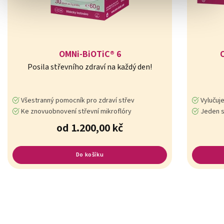
OMNi-BiOTiC® 6
Posila střevního zdraví na každý den!
Všestranný pomocník pro zdraví střev
Vylučuj
Ke znovuobnovení střevní mikroflóry
Jeden sáček 
od 1.200,00 kč
Do košíku