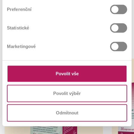
Preferenční
Statistické
Marketingové
Nejprodávanější
Odkaz
Odkaz
Odkaz
Odkaz
-5%
na
na
na
na
produkt
produkt
produkt
produkt
Povolit vše
Povolit výběr
Odmítnout