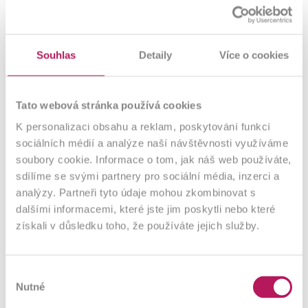
zda-li se dokážeme se stresem vyrovnat, nebo zda-li
onemocníme, je takzvaná "osa střevo-mozek". Tato osa je
podstatně ovlivněna našimi prospěšnými bakteriemi.
Souhlas
Detaily
Více o cookies
Pokud je přítomno dostatečné množství těchto dobrých
"pomocníků", pociťujeme stav celkové pohody. OMNi-
BiOTiC® STRESS Repair poskytuje to pravé "jídlo na nervy" v
Tato webová stránka používá cookies
časech zvýšeného stresu. Speciálně vybrané, protizánětlivé
bakteriální kmeny jsou schopny trvale redukovat záněty ve
K personalizaci obsahu a reklam, poskytování funkcí
střevech vyvolané stresem. Jednoduše užívejte OMNi-
sociálních médií a analýze naší návštěvnosti využíváme
BiOTiC® STRESS Repair každý den navečer a ráno se
soubory cookie. Informace o tom, jak náš web používáte,
probuďte odpočatí a v dobré náladě.
sdílíme se svými partnery pro sociální média, inzerci a
analýzy. Partneři tyto údaje mohou zkombinovat s
dalšími informacemi, které jste jim poskytli nebo které
získali v důsledku toho, že používáte jejich služby.
Das sagen unsere Kunden
Výběr
Nutné
souhlasu