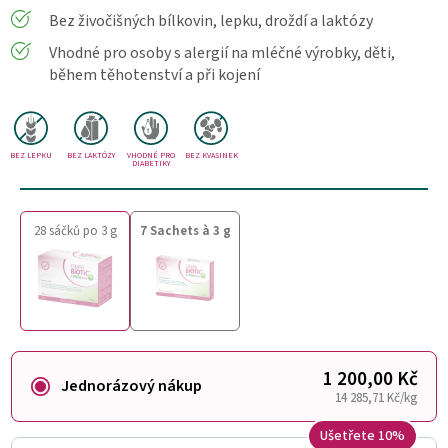
Bez živočišných bílkovin, lepku, droždí a laktózy
Vhodné pro osoby s alergií na mléčné výrobky, děti,
během těhotenství a při kojení
BEZ LEPKU
BEZ LAKTÓZY
VHODNÉ PRO
BEZ KVASINEK
DIABETIKY
28 sáčků po 3 g
7 Sachets à 3 g
1 200,00 Kč
Jednorázový nákup
14 285,71 Kč/kg
Ušetřete 10%