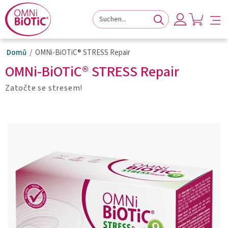
k
na
na
navigaci
hlavní
zápatí
stránky
obsah
stránky
stránky
Domů
OMNi-BiOTiC® STRESS Repair
OMNi-BiOTiC® STRESS Repair
Zatočte se stresem!