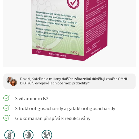
David, Kateřina a miliony dalších zákazníků důvěřují značce OMNi-
BiOTiC®, evropské jedničce mezi probiotiky.*
S vitaminem B2
S fruktooligosacharidy a galaktooligosacharidy
Glukomanan přispívá k redukci váhy