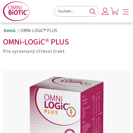
k
na
na
navigaci
hlavní
zápatí
stránky
obsah
stránky
stránky
Domů
OMNi-LOGiC® PLUS
OMNi-LOGiC® PLUS
Pro vyrovnaný střevní trakt