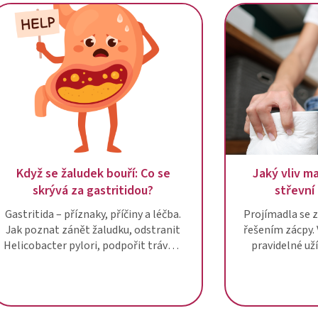
Když se žaludek bouří: Co se
Jaký vliv ma
skrývá za gastritidou?
střevní
Gastritida – příznaky, příčiny a léčba.
Projímadla se 
Jak poznat zánět žaludku, odstranit
řešením zácpy. 
Helicobacter pylori, podpořit trávení
pravidelné už
probiotiky a přírodními prostředky.
střevní mikr
ovlivnit