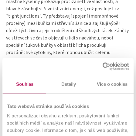
Výživové
mastné kyseliny prokazují protizánětlivé vlastnosti, a
na 5 g (= 1
hodnoty
odměrková
15 g
hlavně zásobují střevní sliznici energií, což posiluje tzv.
lžíce)
"tight junctions". Ty představují spojení (membránové
Fruktooligosacharidy (FOS)
1.8 g
5.3 g
proteiny) mezi buňkami střevní sliznice a zajišťují výběr
Galaktooligosacharidový prášek (GOS)
1.8 g
5.4 g
důležitých živin a jejich oddělení od škodlivých látek. Záněty
ve střevech se často objevují u lidí s nadváhou, neboť
Z toho Galaktooligosacharidy (GOS)
1.3 g
3.8 g
speciální tukové buňky v oblasti břicha produkují
prozánětlivé cytokiny, které mohou ublížit celému
Extrakt z kořene konjac
1.3 g
3.8 g
organismu.
Z toho glukomannan
1.0 g
3.0 g
Vitamín D3
0.3 μg
1.0 μg
Vitamín B2 (Riboflavin)
<0.1 mg
0.3 mg
Souhlas
Detaily
Více o cookies
Das sagen unsere Kunden
Vápník
53.3 mg
160.0 mg
Zinek
0.7 mg
2.0 mg
*% NRV= Nutriční referenční hodnoty podle ustanovení EU č.
1169/2011
Tato webová stránka používá cookies
K personalizaci obsahu a reklam, poskytování funkcí
sociálních médií a analýze naší návštěvnosti využíváme
soubory cookie. Informace o tom, jak náš web používáte,