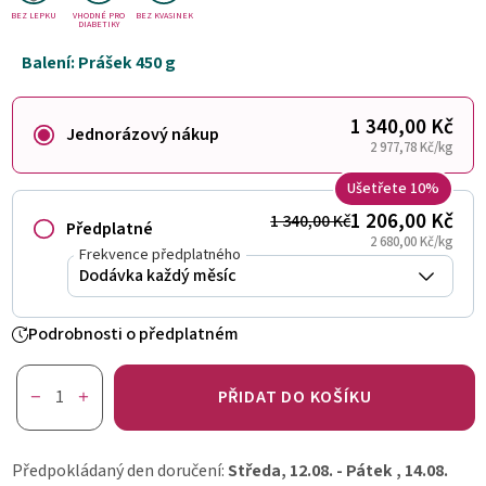
BEZ LEPKU
VHODNÉ PRO
BEZ KVASINEK
DIABETIKY
Balení: Prášek 450 g
1 340,00 Kč
Jednorázový nákup
2 977,78 Kč/kg
Ušetřete 10%
1 206,00 Kč
1 340,00 Kč
Předplatné
2 680,00 Kč/kg
Frekvence předplatného
Podrobnosti o předplatném
PŘIDAT DO KOŠÍKU
Předpokládaný den doručení:
Středa, 12.08. - Pátek , 14.08.