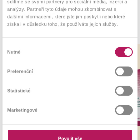
sdílíme se svými partnery pro sociální média, inzerci a
analýzy. Partneři tyto údaje mohou zkombinovat s
dalšími informacemi, které jste jim poskytli nebo které
získali v důsledku toho, že používáte jejich služby.
Nejprodávanější
Výběr
Odkaz
Odkaz
Odkaz
Odkaz
-5%
Nutné
na
na
na
na
souhlasu
produkt
produkt
produkt
produkt
Preferenční
Statistické
Marketingové
Povolit vše