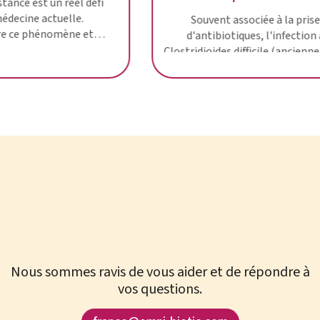
L'antibiorésistance est un réel défi
pour la médecine actuelle.
Souvent ass
Comprendre ce phénomène et
d'antibiotiq
prendre de bonnes habitudes quand
Clostridioides di
vous êtes sous traitement
Clostridium diff
antibiotique !
une diarrhée par
pour mieux com
cette 
Nous sommes ravis de vous aider et de répondre à
vos questions.