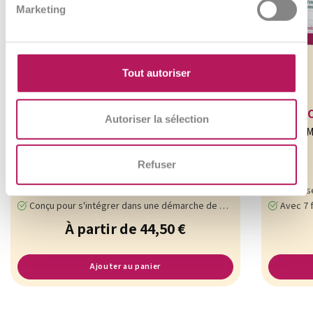
Marketing
Tout autoriser
OMNi-BiOTiC® 6
Autoriser la sélection
L'essentiel pour prendre soin de son
M
microbiote au quotidien
Refuser
Une formule de référence pour l'équilibre digestif
Favorise un 
Conçu pour s'intégrer dans une démarche de bien-être intestinal
Avec 7 fe
À partir de 44,50 €
Ajouter au panier