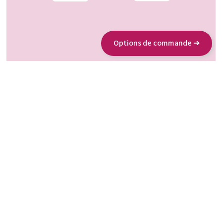
Options de commande ➔
A propos de nous
www.allergosan.com
www.omni-biotic.com
Nos partenaires
Durabilité