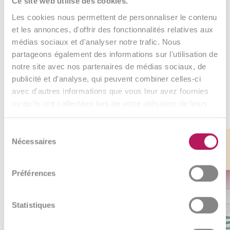
Ce site web utilise des cookies.
Les cookies nous permettent de personnaliser le contenu
et les annonces, d'offrir des fonctionnalités relatives aux
médias sociaux et d'analyser notre trafic. Nous
partageons également des informations sur l'utilisation de
notre site avec nos partenaires de médias sociaux, de
publicité et d'analyse, qui peuvent combiner celles-ci
avec d'autres informations que vous leur avez fournies
ou qu'ils ont collectées lors de votre utilisation de leurs
Nos meilleures ventes
services.
Sélection
Lien
Lien
Lien
Lien
-5%
Très populaire
Nécessaires
vers
vers
vers
vers
du
le
le
le
le
consentement
produit
produit
produit
produit
Préférences
Statistiques