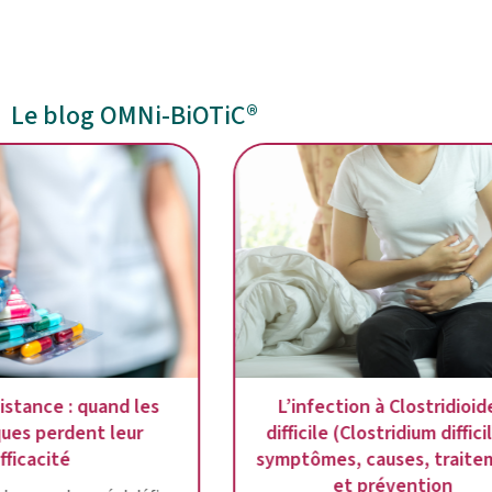
Le blog OMNi-BiOTiC®
L’antibiorésistance : quand les
L’infection 
antibiotiques perdent leur
difficile (Clos
efficacité
symptômes, c
et p