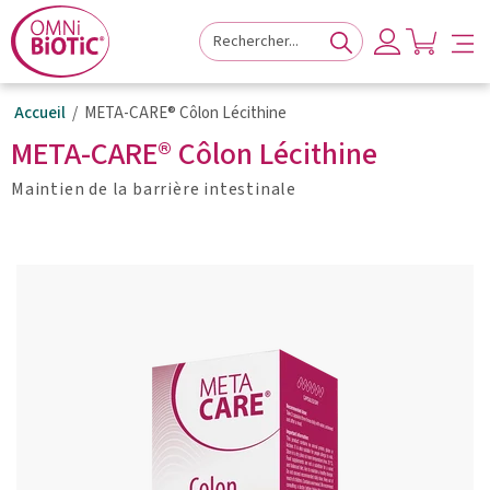
à
au
au
la
contenu
pied
navigation
principal
de
principale
page
Accueil
META-CARE® Côlon Lécithine
META-CARE® Côlon Lécithine
Maintien de la barrière intestinale